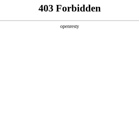
首页
关于我们
服务项目
合
- 十年荣耀，
乐平台
力于为您打造安全、便捷、多彩的在线体育
界面友好，支持多种支付方式。
育始终以创新技术、优质服务和丰富优惠活动，赢得